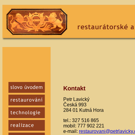
Kontakt
Petr Lavický
Česká 993
284 01 Kutná Hora
tel.: 327 516 865
mobil: 777 902 221
e-mail:
restaurovani@petrlavicky.